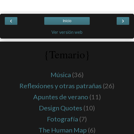
‹
›
Inicio
Ver versión web
{Temario}
Música
(36)
Reflexiones y otras patrañas
(26)
Apuntes de verano
(11)
Design Quotes
(10)
Fotografía
(7)
The Human Map
(6)