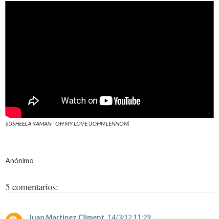
SUSHEELA RAMAN - OH MY LOVE (JOHN LENNON)
Anónimo
5 comentarios:
Juan Martínez Climent
14/3/12 11:29