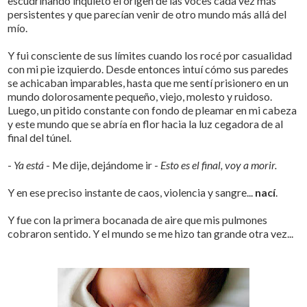
escudriñando inquieto el origen de las voces cada vez más
persistentes y que parecían venir de otro mundo más allá del
mío.
Y fui consciente de sus límites cuando los rocé por casualidad
con mi pie izquierdo. Desde entonces intuí cómo sus paredes
se achicaban imparables, hasta que me sentí prisionero en un
mundo dolorosamente pequeño, viejo, molesto y ruidoso.
Luego, un pitido constante con fondo de pleamar en mi cabeza
y este mundo que se abría en flor hacia la luz cegadora de al
final del túnel.
-
Ya está
- Me dije, dejándome ir -
Esto es el final, voy a morir.
Y en ese preciso instante de caos, violencia y sangre...
nací
.
Y fue con la primera bocanada de aire que mis pulmones
cobraron sentido. Y el mundo se me hizo tan grande otra vez...