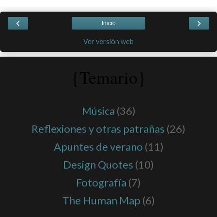
‹
›
Inicio
Ver versión web
{Temario}
Música
(36)
Reflexiones y otras patrañas
(26)
Apuntes de verano
(11)
Design Quotes
(10)
Fotografía
(7)
The Human Map
(6)