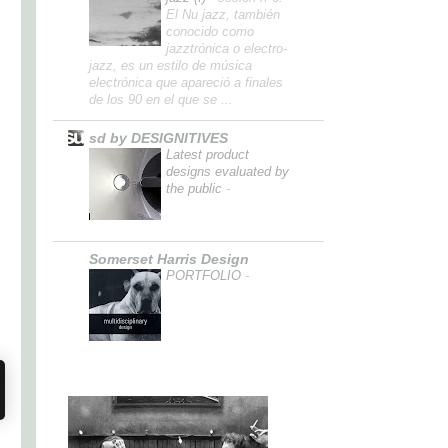
El Nu jazz, también
conocido como
jazztrónica o electro-
jazz, es un estilo de música
electrónica que apareció a finales
de los 90 en el que se ...
sd by DESIGNITIVES
Latest product
designs evaluated by
the public
-
Somerset Harris Design
PORTFOLIO
-