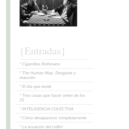
{Entradas}
* Cigarrillos Rothmans
* The Human Map. Desgaste y
reacción.
* El día que levité.
* Tres cosas que hacer antes de los
25
* INTELIGENCIA COLECTIVA
* Cómo desaparecer completamente
* La ecuación del colibrí