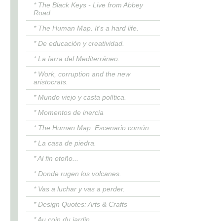
* The Black Keys - Live from Abbey
Road
* The Human Map. It's a hard life.
* De educación y creatividad.
* La farra del Mediterráneo.
* Work, corruption and the new
aristocrats.
* Mundo viejo y casta política.
* Momentos de inercia
* The Human Map. Escenario común.
* La casa de piedra.
* Al fin otoño...
* Donde rugen los volcanes.
* Vas a luchar y vas a perder.
* Design Quotes: Arts & Crafts
* Au coin du jardin