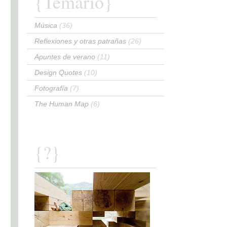
{Temario}
Música
(36)
Reflexiones y otras patrañas
(26)
Apuntes de verano
(11)
Design Quotes
(10)
Fotografía
(7)
The Human Map
(6)
{?}