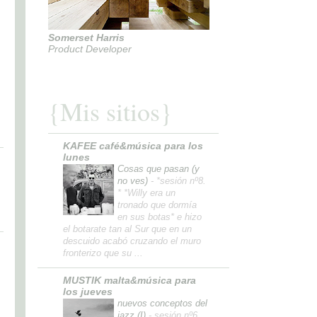
Somerset Harris
Product Developer
{Mis sitios}
KAFEE café&música para los
lunes
Cosas que pasan (y
no ves)
-
*sesión nº8.
* *Willy era un
tronado que dormía
en sus botas* e hizo
el botarate tan al Sur que en un
descuido acabó cruzando el muro
fronterizo que su ...
MUSTIK malta&música para
los jueves
nuevos conceptos del
jazz (I)
-
sesión nº6.